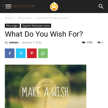
Home
Renungan
Sejarah Perjanjian Lama
Renungan
Sejarah Perjanjian Lama
What Do You Wish For?
By
admin
-
January 3, 2022
1735
0