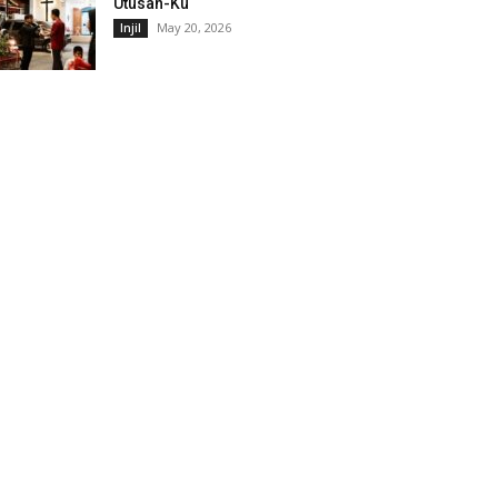
Utusan-Ku
May 20, 2026
Injil