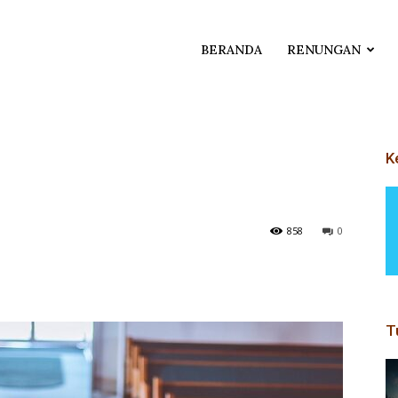
BERANDA
RENUNGAN
K
858
0
T