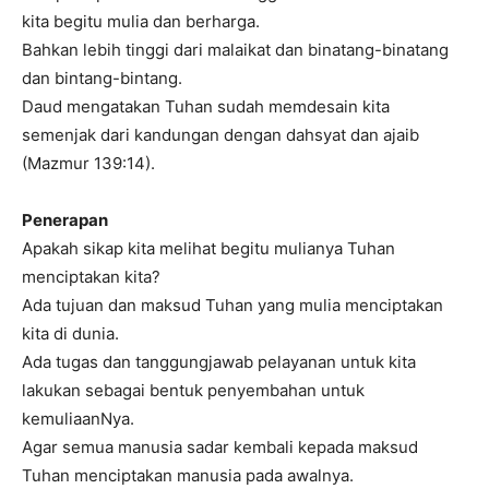
kita begitu mulia dan berharga.
Bahkan lebih tinggi dari malaikat dan binatang-binatang
dan bintang-bintang.
Daud mengatakan Tuhan sudah memdesain kita
semenjak dari kandungan dengan dahsyat dan ajaib
(Mazmur 139:14).
Penerapan
Apakah sikap kita melihat begitu mulianya Tuhan
menciptakan kita?
Ada tujuan dan maksud Tuhan yang mulia menciptakan
kita di dunia.
Ada tugas dan tanggungjawab pelayanan untuk kita
lakukan sebagai bentuk penyembahan untuk
kemuliaanNya.
Agar semua manusia sadar kembali kepada maksud
Tuhan menciptakan manusia pada awalnya.