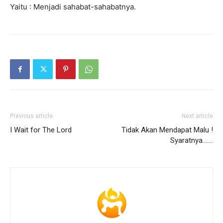
Yaitu : Menjadi sahabat-sahabatnya.
Previous article
Next article
I Wait for The Lord
Tidak Akan Mendapat Malu !
Syaratnya…….