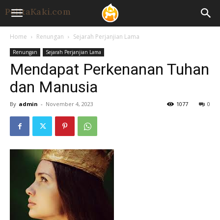
Home
Renungan
Sejarah Perjanjian Lama
Renungan
Sejarah Perjanjian Lama
Mendapat Perkenanan Tuhan
dan Manusia
By
admin
-
November 4, 2023
1077
0