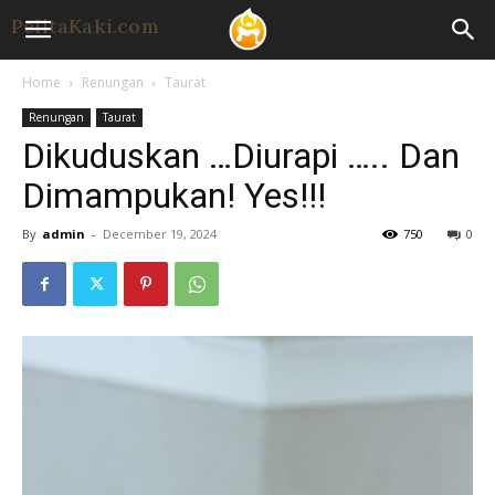
Home
Renungan
Taurat
Renungan
Taurat
Dikuduskan …Diurapi ….. Dan
Dimampukan! Yes!!!
By
admin
-
December 19, 2024
750
0