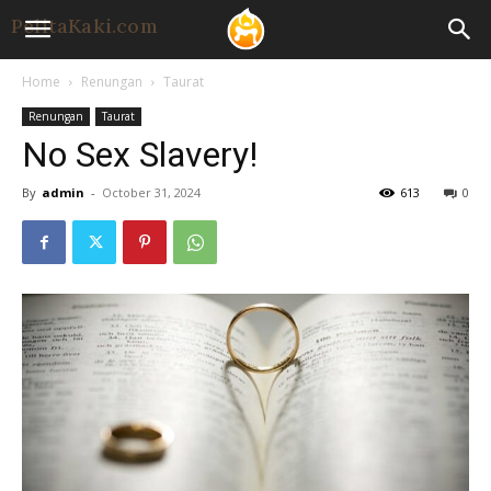
Home
Renungan
Taurat
Renungan
Taurat
No Sex Slavery!
By
admin
-
October 31, 2024
613
0