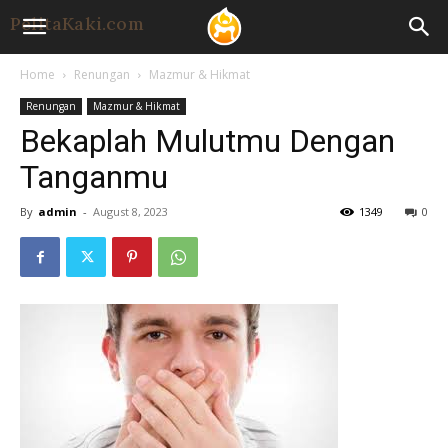
Home
Renungan
Mazmur & Hikmat
Renungan
Mazmur & Hikmat
Bekaplah Mulutmu Dengan
Tanganmu
By
admin
-
August 8, 2023
1349
0