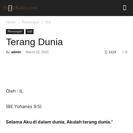
Home
Renungan
Injil
Renungan
Injil
Terang Dunia
By
admin
-
March 22, 2023
1113
0
Oleh : IL
(BE Yohanes 9:5)
Selama Aku di dalam dunia, Akulah terang dunia.”