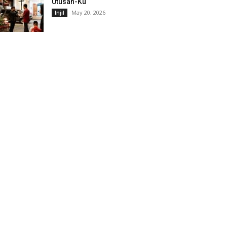
Utusan-Ku
May 20, 2026
Injil