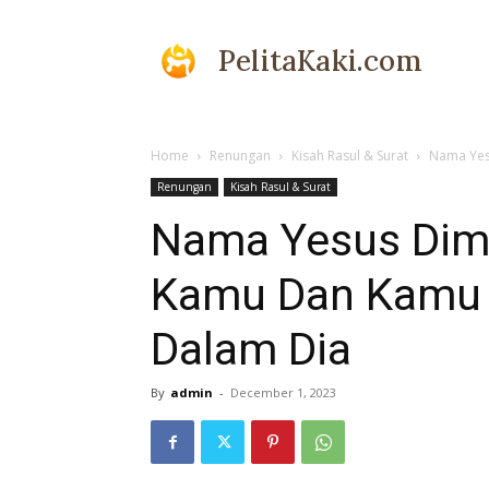
Pelita
Home
Renungan
Kisah Rasul & Surat
Nama Yes
Renungan
Kisah Rasul & Surat
Nama Yesus Dimu
Kaki
Kamu Dan Kamu 
Dalam Dia
By
admin
-
December 1, 2023