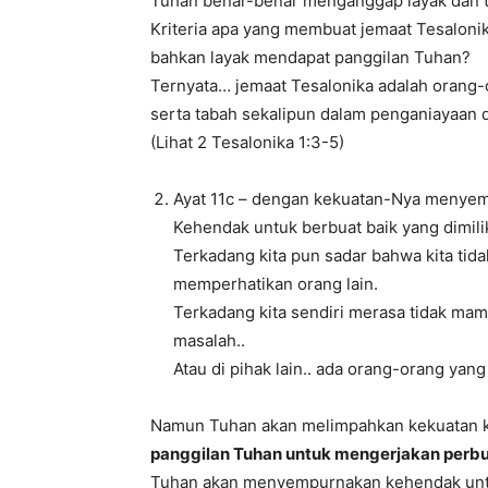
Tuhan benar-benar menganggap layak dan t
Kriteria apa yang membuat jemaat Tesalonik
bahkan layak mendapat panggilan Tuhan?
Ternyata… jemaat Tesalonika adalah orang-o
serta tabah sekalipun dalam penganiayaan d
(Lihat 2 Tesalonika 1:3-5)
Ayat 11c – dengan kekuatan-Nya menyem
Kehendak untuk berbuat baik yang dimil
Terkadang kita pun sadar bahwa kita tid
memperhatikan orang lain.
Terkadang kita sendiri merasa tidak mamp
masalah..
Atau di pihak lain.. ada orang-orang yan
Namun Tuhan akan melimpahkan kekuatan k
panggilan Tuhan untuk mengerjakan perb
Tuhan akan menyempurnakan kehendak untuk