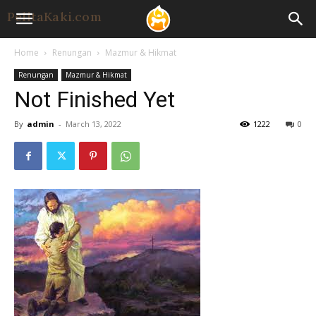
Home
Renungan
Mazmur & Hikmat
Renungan
Mazmur & Hikmat
Not Finished Yet
By
admin
-
March 13, 2022
1222
0