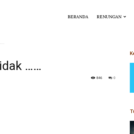
BERANDA
RENUNGAN
 ……
K
idak ……
846
0
T