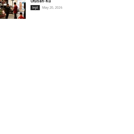
Utusan-Ku
May 20, 2026
Injil